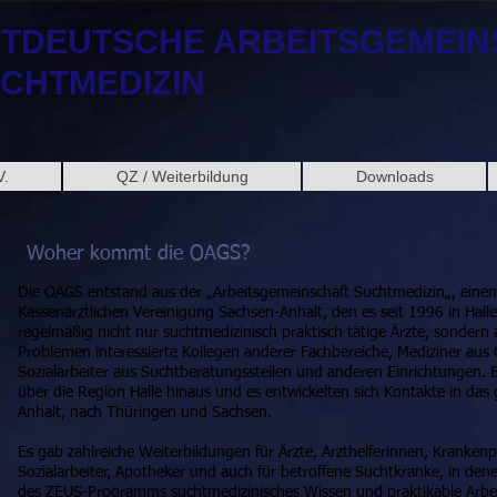
TDEUTSCHE ARBEITSGEMEI
CHTMEDIZIN
.
QZ / Weiterbildung
Downloads
Woher kommt die OAGS?
Die OAGS entstand aus der „Arbeitsgemeinschaft Suchtmedizin„, einem 
Kassenärztlichen Vereinigung Sachsen-Anhalt, den es seit 1996 in Halle 
regelmäßig nicht nur suchtmedizinisch praktisch tätige Ärzte, sondern
Problemen interessierte Kollegen anderer Fachbereiche, Mediziner au
Sozialarbeiter aus Suchtberatungsstellen und anderen Einrichtungen. Ba
über die Region Halle hinaus und es entwickelten sich Kontakte in da
Anhalt, nach Thüringen und Sachsen.
Es gab zahlreiche Weiterbildungen für Ärzte, Arzthelferinnen, Kranken
Sozialarbeiter, Apotheker und auch für betroffene Suchtkranke, in de
des ZEUS-Programms suchtmedizinisches Wissen und praktikable Arbe