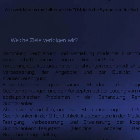
Alle zwei Jahre veranstalten wir das "Ostdeutsche Symposium für Such
Welche Ziele verfolgen wir?
Sammlung, Verbreitung und Vertiefung moderner Erkennt
wissenschaftlicher orschung und klinischer Praxis
Förderung des Austauschs von Erfahrungen suchtmedi-zinis
Verbesserung der Angebote und der Qualität in
Krankenversorgung
Entwicklung von gemeinsamen Standards der Diag
Suchterkrankungen und von Konzepten bei der Lösung von r
sozialpolitischen Problemen in der Behandlung, Rehab
Suchtkranker
Abbau von Vorurteilen, negativen Stigmatisierungen und P
Suchtkranken in der Öffentlichkeit, insbesondere in den Medi
Festigung, Verbesserung und Erweiterung der Koo
Suchtkrankenhilfesystem (Mediziner anderer Be
Suchtberatungsstellen,