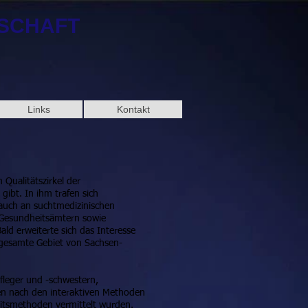
NSCHAFT
Links
Kontakt
Qualitätszirkel der
gibt. In ihm trafen sich
 auch an suchtmedizinischen
s Gesundheitsämtern sowie
ld erweiterte sich das Interesse
s gesamte Gebiet von Sachsen-
pfleger und -schwestern,
nen nach den interaktiven Methoden
itsmethoden vermittelt wurden.